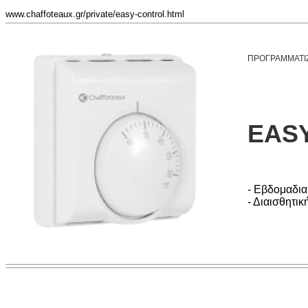
www.chaffoteaux.gr/private/easy-control.html
ΠΡΟΓΡΑΜΜΑΤΙ
EAS
- Εβδομαδια
- Διαισθητι