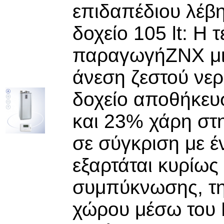
επιδαπέδιου λέβη
δοχείο 105 lt: Η 
παραγωγήΖΝΧ μια
άνεση ζεστού νε
δοχείο αποθήκευσ
και 23% χάρη στ
σε σύγκριση με έ
εξαρτάται κυρίως
συμπύκνωσης, τη
χώρου μέσω του E