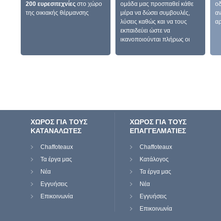
200 ευρεσιτεχνίες
στο χώρο
ομάδα μας προσπαθεί κάθε
οδ
της οικιακής θέρμανσης
μέρα να δώσει συμβουλές,
αν
λύσεις καθώς και να τους
αρ
εκπαιδεύει ώστε να
ικανοποιούνται πλήρως οι
ανάγκες των πελατών.
ΧΩΡΟΣ ΓΙΑ ΤΟΥΣ
ΧΩΡΟΣ ΓΙΑ ΤΟΥΣ
ΚΑΤΑΝΑΛΩΤΕΣ
ΕΠΑΓΓΕΛΜΑΤΙΕΣ
Chaffoteaux
Chaffoteaux
Τα έργα μας
Κατάλογος
Νέα
Τα έργα μας
Εγγυήσεις
Νέα
Επικοινωνία
Εγγυήσεις
Επικοινωνία