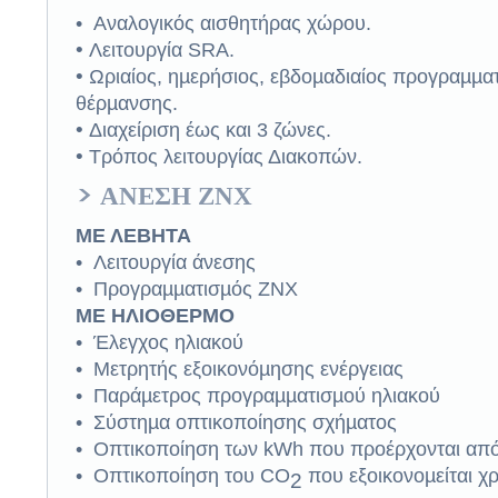
• Αναλογικός αισθητήρας χώρου.
•
Λειτουργία SRA.
•
Ωριαίος, ηµερήσιος, εβδοµαδιαίος προγραµµα
θέρµανσης.
•
Διαχείριση έως και 3 ζώνες.
•
Τρόπος λειτουργίας Διακοπών.
> ΑΝΕΣΗ ΖΝΧ
ΜΕ ΛΕΒΗΤΑ
• Λειτουργία άνεσης
• Προγραµµατισµός ΖΝΧ
ΜΕ ΗΛΙΟΘΕΡΜΟ
• Έλεγχος ηλιακού
• Μετρητής εξοικονόµησης ενέργειας
• Παράµετρος προγραµµατισµού ηλιακού
• Σύστηµα οπτικοποίησης σχήµατος
• Οπτικοποίηση των kWh που προέρχονται από
• Οπτικοποίηση του CO
που εξοικονοµείται χ
2