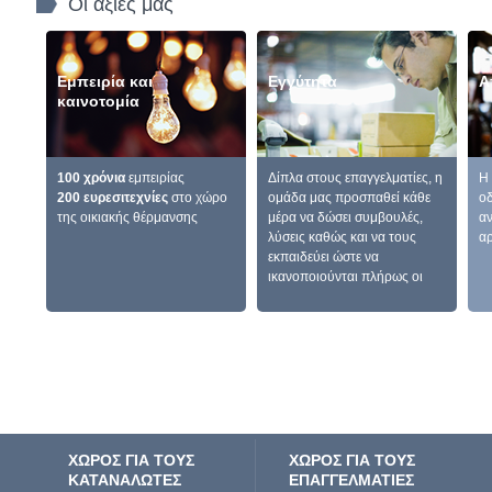
Οι αξίες μας
Εμπειρία και
Εγγύτητα
Α
καινοτομία
100 χρόνια
εμπειρίας
Δίπλα στους επαγγελματίες, η
Η 
200 ευρεσιτεχνίες
στο χώρο
ομάδα μας προσπαθεί κάθε
οδ
της οικιακής θέρμανσης
μέρα να δώσει συμβουλές,
αν
λύσεις καθώς και να τους
αρ
εκπαιδεύει ώστε να
ικανοποιούνται πλήρως οι
ανάγκες των πελατών.
ΧΩΡΟΣ ΓΙΑ ΤΟΥΣ
ΧΩΡΟΣ ΓΙΑ ΤΟΥΣ
ΚΑΤΑΝΑΛΩΤΕΣ
ΕΠΑΓΓΕΛΜΑΤΙΕΣ