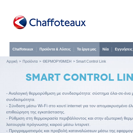
Chaffoteaux
Προϊόντα & Λύσεις
Τα έργα μας
Νέα
Εγγυήσεις
Αρχική
>
Προϊόντα
>
ΘΕΡΜΟΡΥΘΜΙΣΗ
> Smart Control Link
SMART CONTROL LI
- Αναλογική θερμορύθμιση με συνδεσιμότητα: σύστημα όλα-σε-ένα
συνδεσιμότητα.
- Σύνδεση μέσω Wi-Fi στο κουτί internet για τον απομακρυσμένο έλ
επιθεώρηση της εγκατάστασης.
- Ρύθμιση στη θερμοκρασία περιβάλλοντος και στην εξωτερική θερ
λειτουργία πρόγνωσης καιρού μέσω ίντερνετ.
- Προγραμματισμός και προβολή καταναλώσεων μέσω της εφαρμογ