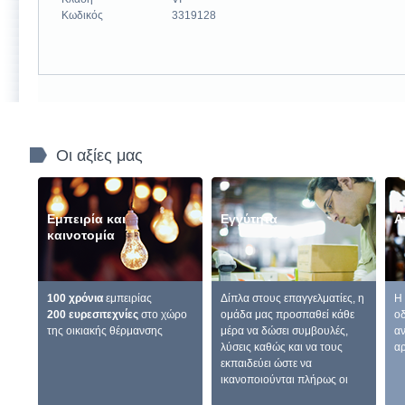
Κωδικός
3319128
Οι αξίες μας
Εμπειρία και
Εγγύτητα
Α
καινοτομία
100 χρόνια
εμπειρίας
Δίπλα στους επαγγελματίες, η
Η 
200 ευρεσιτεχνίες
στο χώρο
ομάδα μας προσπαθεί κάθε
οδ
της οικιακής θέρμανσης
μέρα να δώσει συμβουλές,
αν
λύσεις καθώς και να τους
αρ
εκπαιδεύει ώστε να
ικανοποιούνται πλήρως οι
ανάγκες των πελατών.